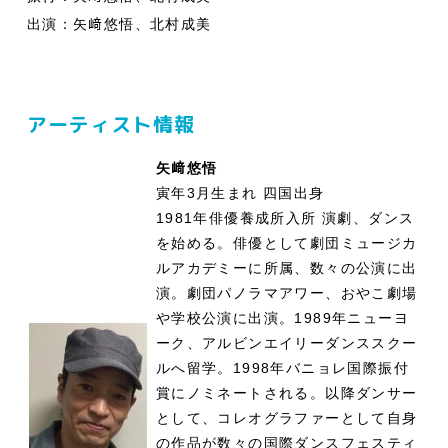
出演：矢﨑悠悟、北村成美
アーティスト情報
矢﨑悠悟
寅年3月生まれ 四国出身
1981年俳優養成所入所 演劇、ダンス
を始める。俳優として劇団ミュージカ
ルアカデミーに所属、数々の公演に出
演。劇団パノラマアワー、おやこ劇場
や学校公演に出演。1989年ニューヨ
ーク、アルビンエイリーダンススクー
ルへ留学。1998年バニョレ国際振付
賞にノミネートされる。以降ダンサー
として、コレオグラファーとして自身
の作品が数々の国際ダンスフェスティ