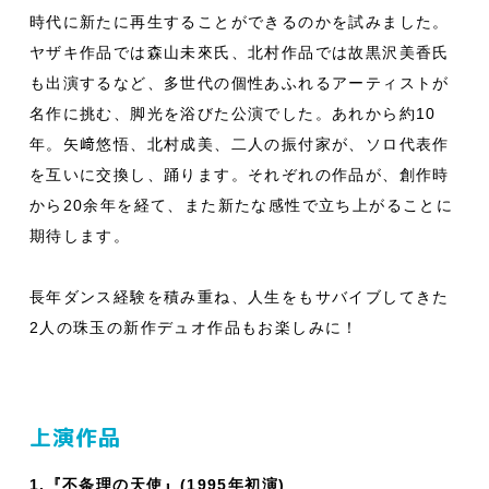
時代に新たに再生することができるのかを試みました。
ヤザキ作品では森山未來氏、北村作品では故黒沢美香氏
も出演するなど、多世代の個性あふれるアーティストが
名作に挑む、脚光を浴びた公演でした。あれから約10
年。矢﨑悠悟、北村成美、二人の振付家が、ソロ代表作
を互いに交換し、踊ります。それぞれの作品が、創作時
から20余年を経て、また新たな感性で立ち上がることに
期待します。
長年ダンス経験を積み重ね、人生をもサバイブしてきた
2人の珠玉の新作デュオ作品もお楽しみに！
上演作品
1.『不条理の天使』(1995年初演)