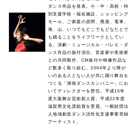
ダンス作品を発表。小・中・高校・特
別支援学校・福祉施設、ショッピング
モール、ご家庭の居間、廃屋、電車、
海、山、いつでもどこでもどなたとで
も踊ることをライフワークとしてい
る。演劇・ミュージカル・バレエ・ダ
ンス作品の振付演出、音楽家や美術家
との共同製作、CM振付や映像作品な
ど数多く取り組む。2004年より障が
いのある人とない人が共に踊り舞台を
つくる「湖南ダンスカンパニー」にお
いてディレクターを歴任。平成15年
度大阪舞台芸術新人賞、平成22年度
滋賀県文化奨励賞を受賞。一般財団法
人地域創造ダンス活性化支援事業登録
アーティスト。