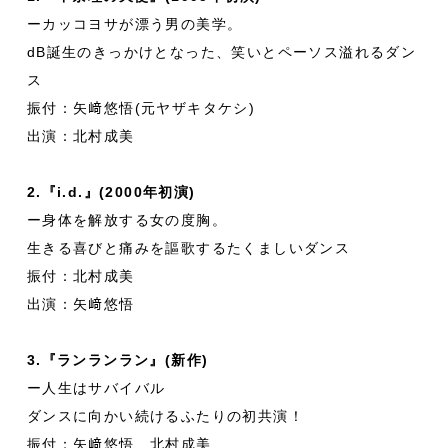
ーカッコヨサが漂う男の美学。
dB誕生のきっかけとなった、笑いとペーソス溢れるダン
ス
振付：矢﨑悠悟(元ヤザキタケシ)
出演：北村成美
2.『i.d.』(2000年初演)
ー身体を解放する女の度胸。
生きる喜びと痛みを謳歌するたくましいダンス
振付：北村成美
出演：矢﨑悠悟
3.『ランランラン』(新作)
ー人生はサバイバル
ダンスに向かい続けるふたりの初共演！
振付：矢﨑悠悟、北村成美