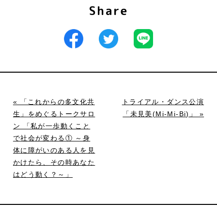
Share
« 「これからの多文化共
トライアル・ダンス公演
生」をめぐるトークサロ
「未見美(Mi-Mi-Bi)」 »
ン 「私が一歩動くこと
で社会が変わる① ～身
体に障がいのある人を見
かけたら、その時あなた
はどう動く？～」