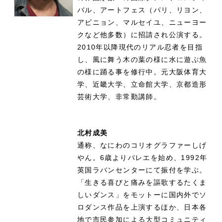
バル、アートフェス（パリ、リヨン、
アビニョン、マルセイユ、ニューヨー
クなど他多数）に招請され公演する。
2010年以降現代のリアル忍者を目指
し、風に舞う木の葉の様に水に遊ぶ魚
の様に踊る事を修行中。元大阪体育大
学、近畿大学、立命館大学、京都造形
芸術大学、非常勤講師。
北村成美
通称、なにわのコリオグラファーしげ
やん。6歳よりバレエを始め、1992年
英国ラバンセンターにて振付を学ぶ。
「生きる喜びと痛みを謳歌するたくま
しいダンス」をモットーに国内外でソ
ロダンス作品を上演するほか、日本各
地で市民参加による大型コミュニティ