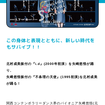
この身体と表現とともに、新しい時代を
もサバイブ！！
北村成美振付の『i.d』(2000年初演）を矢崎悠悟が踊
り、
矢﨑悠悟振付の『不条理の天使』(1995初演)を北村成美
が踊る！
関西コンテンポラリーダンス界のパイオニア矢﨑悠悟(元