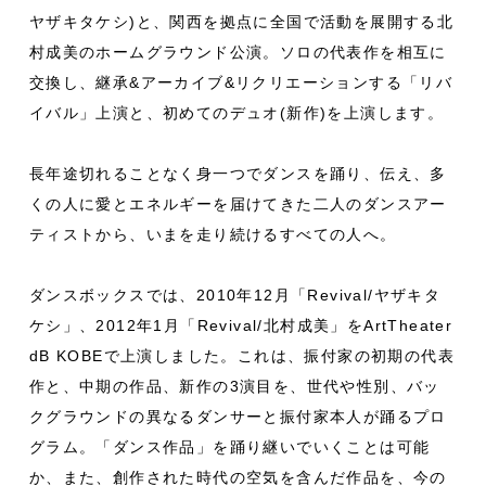
ヤザキタケシ)と、関西を拠点に全国で活動を展開する北
村成美のホームグラウンド公演。ソロの代表作を相互に
交換し、継承&アーカイブ&リクリエーションする「リバ
イバル」上演と、初めてのデュオ(新作)を上演します。
長年途切れることなく身一つでダンスを踊り、伝え、多
くの人に愛とエネルギーを届けてきた二人のダンスアー
ティストから、いまを走り続けるすべての人へ。
ダンスボックスでは、2010年12月「Revival/ヤザキタ
ケシ」、2012年1月「Revival/北村成美」をArtTheater
dB KOBEで上演しました。これは、振付家の初期の代表
作と、中期の作品、新作の3演目を、世代や性別、バッ
クグラウンドの異なるダンサーと振付家本人が踊るプロ
グラム。「ダンス作品」を踊り継いでいくことは可能
か、また、創作された時代の空気を含んだ作品を、今の