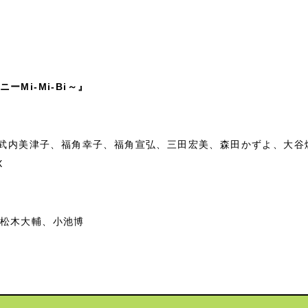
Mi-Mi-Bi～』
I、武内美津子、福角幸子、福角宣弘、三田宏美、森田かずよ、大
X
、松木大輔、小池博