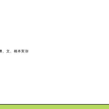
谷燠、文、橋本実弥