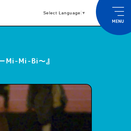
Select Language
▼
MENU
-Mi-Bi～』