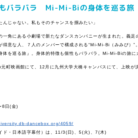
バラバラ Mi-Mi-Biの身体を巡る旅
たんじゃない。私もそのチャンスを掴みたい」
の一角にある小劇場で新たなダンスカンパニーが生まれた。義足
得意な人、７人のメンバーで構成される“Mi-Mi-Bi（みみび）
体を巡る旅』。身体的特徴も個性もバラバラ。Mi-Mi-Biの旅
市の元町映画館にて、12月に九州大学大橋キャンパスにて、上映が
〜8日(金)
diversity.db-dancebox.org/4059/
・日本語字幕付）は、11/3(日)、5(火)、7(木)