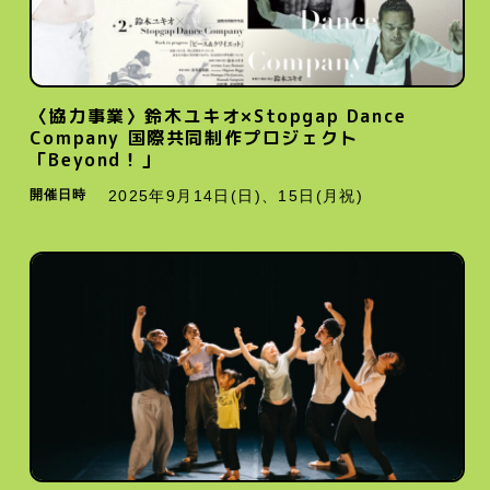
〈協力事業〉鈴木ユキオ×Stopgap Dance
Company 国際共同制作プロジェクト
「Beyond！」
開催日時
2025年9月14日(日)、15日(月祝)