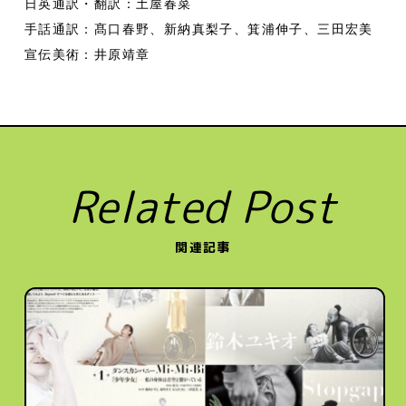
日英通訳・翻訳：土屋春菜
手話通訳：髙口春野、新納真梨子、箕浦伸子、三田宏美
宣伝美術：井原靖章
Related Post
関連記事