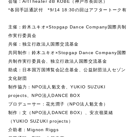
会場：ArtTheater dB KOBE（神戸市長田区）
*各回手話通訳付 *9/14 18:30の回はアフタートーク有
主催：鈴木ユキオ×Stopgap Dance Company国際共制
作実行委員会
共催：独立行政法人国際交流基金
共同制作：鈴木ユキオ×Stopgap Dance Company国際
共制作実行委員会、独立行政法人国際交流基金
助成：日本国万国博覧会記念基金、公益財団法人セゾン
文化財団
制作協力：NPO法人魁文舎、YUKIO SUZUKI
projects、NPO法人DANCE BOX
プロデューサー：花光潤子（NPO法人魁文舎）
制作：文（NPO法人DANCE BOX）、安次嶺菜緒
（YUKIO SUZUKI projects）
介助者：Mignon Riggs