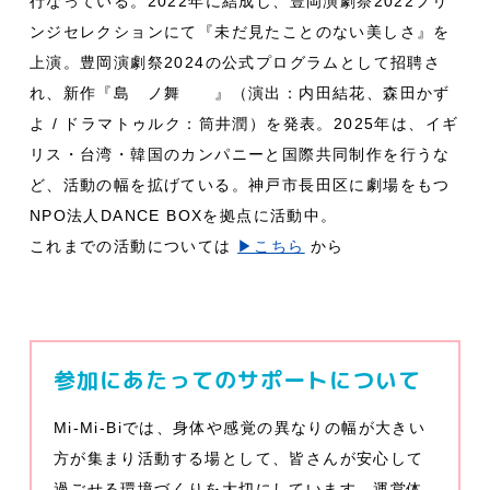
行なっている。2022年に結成し、豊岡演劇祭2022フリ
ンジセレクションにて『未だ見たことのない美しさ』を
上演。豊岡演劇祭2024の公式プログラムとして招聘さ
れ、新作『島ゞノ舞ゝゝ』（演出：内田結花、森田かず
よ / ドラマトゥルク：筒井潤）を発表。2025年は、イギ
リス・台湾・韓国のカンパニーと国際共同制作を行うな
ど、活動の幅を拡げている。神戸市長田区に劇場をもつ
NPO法人DANCE BOXを拠点に活動中。
これまでの活動については
▶︎こちら
から
参加にあたってのサポートについて
Mi-Mi-Biでは、身体や感覚の異なりの幅が大きい
方が集まり活動する場として、皆さんが安心して
過ごせる環境づくりを大切にしています。運営体