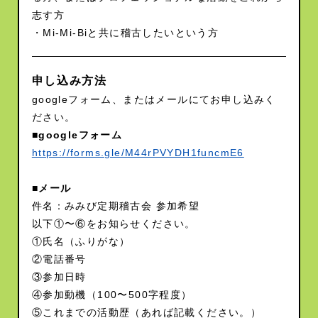
志す方
・Mi-Mi-Biと共に稽古したいという方
申し込み方法
googleフォーム、またはメールにてお申し込みく
ださい。
■googleフォーム
https://forms.gle/M44rPVYDH1funcmE6
■メール
件名：みみび定期稽古会 参加希望
以下①〜⑥をお知らせください。
①氏名（ふりがな）
②電話番号
③参加日時
④参加動機（100〜500字程度）
⑤これまでの活動歴（あれば記載ください。）