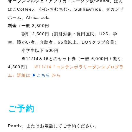
オープンマルシェ：
アフリカ・スーダン飯Shendi、ぽん
ぽこCoffee♪、心心-ちむちむ-、SukhaAfrica、セカンド
ホーム、Africa cola
料金：
一般 3,500円
割引 2,500円（割引対象：長田区民、U25、学
生、障がい者、介助者、65歳以上、DONクラブ会員）
小学生以下 500円
※11/14＆16とのセット券［一般 6,000円 / 割引
4,500円］
※11/14『コンテンポラリーダンスプログラ
ム』詳細は
▶︎こちら
から
ご予約
Peatix、またはお電話にてご予約ください。