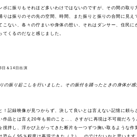
ンポに振りもそれほど多いわけではないのですが、その間の取り
踊りは振りのその先の空間、時間、また振りと振りの合間に見え
てこない、各々の佇まいや身体の想い、それはダンサー、住民に
ってくるのだなと感じました。
3日＆14日出演
ぶりの振り起こしを行いました。その振付を踊ったときの身体が感
と！記録映像が見つからず、決して良いとは言えない記憶に頼ら
い作品とは言え20年も前のこと…、さすがに再現は不可能だろう
を撹拌し、浮かび上がってきた断片を一つずつ掬い取るような作
は恐らく95％程度は再現できた（？）…のではないかと思います