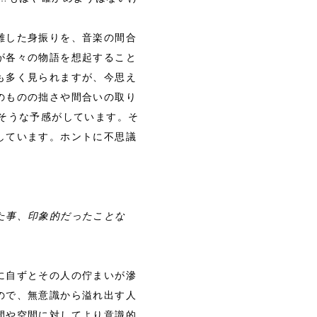
離した身振りを、音楽の間合
が各々の物語を想起すること
も多く見られますが、今思え
のものの拙さや間合いの取り
そうな予感がしています。そ
しています。ホントに不思議
た事、印象的だったことな
に自ずとその人の佇まいが滲
ので、無意識から溢れ出す人
間や空間に対してより意識的