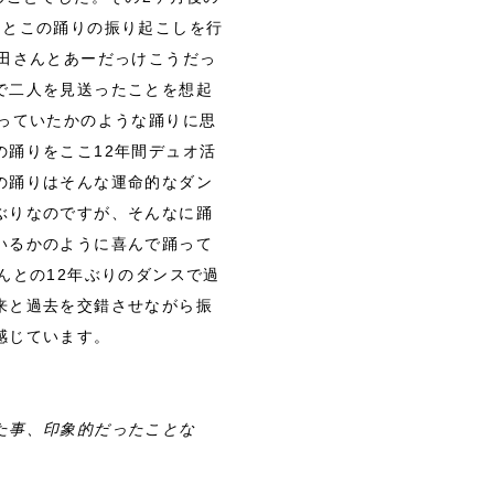
んとこの踊りの振り起こしを行
田さんとあーだっけこうだっ
で二人を見送ったことを想起
っていたかのような踊りに思
踊りをここ12年間デュオ活
の踊りはそんな運命的なダン
ぶりなのですが、そんなに踊
いるかのように喜んで踊って
んとの12年ぶりのダンスで過
来と過去を交錯させながら振
感じています。
た事、印象的だったことな