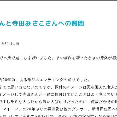
んと寺田みさこさんへの質問
日＆14日出演
ぶりの振り起こしを行いました。その振付を踊ったときの身体が感
約20年前。ある作品のエンディングの踊りでした。
今では思い出せないのですが、振付のイメージは死を迎えた老人
イメージして寺田さんと一緒に振付けていたことはよく覚えてい
ですし身近な人も死から遠い人ばかりだったのに、何故だかその
・マイ・フ」の20年ぶりの再演及び他のダンサー、新長田住民へ
ら届いたのは今年の5月17日で、その日は私の父が亡くなる前日