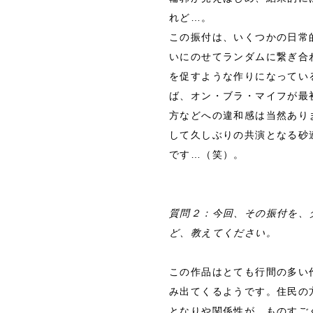
れど…。
この振付は、いくつかの日常
いにのせてランダムに繋ぎ合
を促すような作りになってい
ば、オン・ブラ・マイフが最
方などへの違和感は当然あり
して久しぶりの共演となる砂
です…（笑）。
質問２：今回、その振付を、
ど、教えてください。
この作品はとても行間の多い
み出てくるようです。住民の
となりや関係性が、ものすご