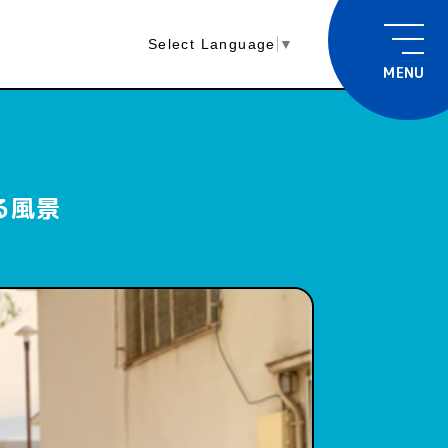
Select Language
▼
MENU
る風景