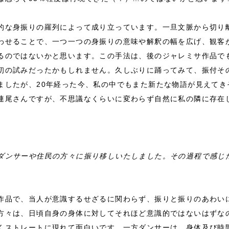
的な身振りの羅列によって成り立っています。一旦文脈から切り
わせることで、一つ一つの身振りの意味や解釈の幅を広げ、観客
るのではないかと思います。この手法は、後のジャレミサ作品で
初の試みだったかもしれません。久しぶりに踊ってみて、振付そ
ましたが、20年経った今、私の中でもまた新たな物語が見えてき
連尾さんですが、不思議なくらいに変わらず自然に私の隣に存在
ダンサーや住民の方々に振り移しいたしました。その過程で感じ
作品で、当人が意識するせざるに関わらず、振りと振りのあわい
方々は、日頃自身の身体に対してそれほど意識的ではないはずな
くストレートに現れて面白いです。一方ダンサーは、身体及び時